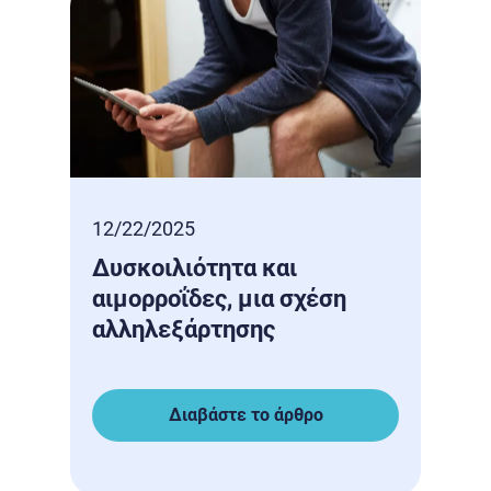
12/22/2025
12/1
Δυσκοιλιότητα και
Η Χ
αιμορροΐδες, μια σχέση
Ανε
αλληλεξάρτησης
Νέο
Προ
Διαβάστε το άρθρο