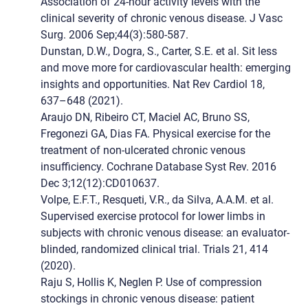
Association of 24-hour activity levels with the
clinical severity of chronic venous disease. J Vasc
Surg. 2006 Sep;44(3):580-587.
Dunstan, D.W., Dogra, S., Carter, S.E. et al. Sit less
and move more for cardiovascular health: emerging
insights and opportunities. Nat Rev Cardiol 18,
637–648 (2021).
Araujo DN, Ribeiro CT, Maciel AC, Bruno SS,
Fregonezi GA, Dias FA. Physical exercise for the
treatment of non-ulcerated chronic venous
insufficiency. Cochrane Database Syst Rev. 2016
Dec 3;12(12):CD010637.
Volpe, E.F.T., Resqueti, V.R., da Silva, A.A.M. et al.
Supervised exercise protocol for lower limbs in
subjects with chronic venous disease: an evaluator-
blinded, randomized clinical trial. Trials 21, 414
(2020).
Raju S, Hollis K, Neglen P. Use of compression
stockings in chronic venous disease: patient