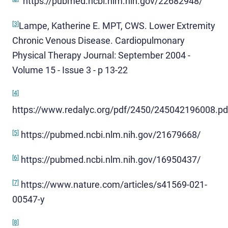
https://pubmed.ncbi.nlm.nih.gov/22682948/
[3]
Lampe, Katherine E. MPT, CWS. Lower Extremity
Chronic Venous Disease. Cardiopulmonary
Physical Therapy Journal: September 2004 -
Volume 15 - Issue 3 - p 13-22
[4]
https://www.redalyc.org/pdf/2450/245042196008.pd
[5]
https://pubmed.ncbi.nlm.nih.gov/21679668/
[6]
https://pubmed.ncbi.nlm.nih.gov/16950437/
[7]
https://www.nature.com/articles/s41569-021-
00547-y
[8]