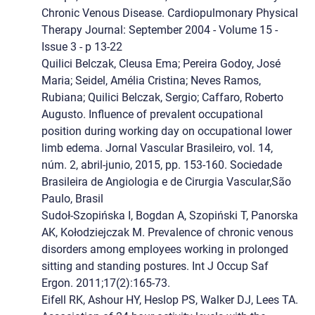
Chronic Venous Disease. Cardiopulmonary Physical
Therapy Journal: September 2004 - Volume 15 -
Issue 3 - p 13-22
Quilici Belczak, Cleusa Ema; Pereira Godoy, José
Maria; Seidel, Amélia Cristina; Neves Ramos,
Rubiana; Quilici Belczak, Sergio; Caffaro, Roberto
Augusto. Influence of prevalent occupational
position during working day on occupational lower
limb edema. Jornal Vascular Brasileiro, vol. 14,
núm. 2, abril-junio, 2015, pp. 153-160. Sociedade
Brasileira de Angiologia e de Cirurgia Vascular,São
Paulo, Brasil
Sudoł-Szopińska I, Bogdan A, Szopiński T, Panorska
AK, Kołodziejczak M. Prevalence of chronic venous
disorders among employees working in prolonged
sitting and standing postures. Int J Occup Saf
Ergon. 2011;17(2):165-73.
Eifell RK, Ashour HY, Heslop PS, Walker DJ, Lees TA.