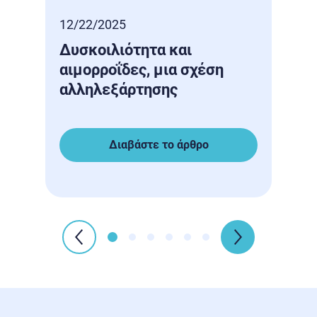
12/22/2025
12/1
Δυσκοιλιότητα και
Η Χ
αιμορροΐδες, μια σχέση
Ανε
αλληλεξάρτησης
Νέο
Προ
Διαβάστε το άρθρο